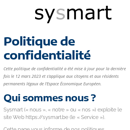
Politique de
confidentialité
Automatisation KNX
Sécurité du bâtiment
Cette politique de confidentialité a été mise à jour pour la dernière
fois le 12 mars 2023 et s’applique aux citoyens et aux résidents
Salles de réunion
permanents légaux de l’Espace Économique Européen.
Qui sommes nous ?
Sysmart (« nous », « notre » ou « nos ») exploite le
site Web https://sysmart.be (le « Service »).
Cette page vous informe de nos politiques