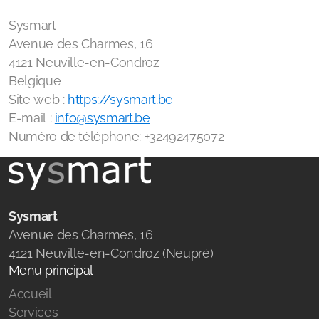
Sysmart
Avenue des Charmes, 16
4121 Neuville-en-Condroz
Belgique
Site web :
https://sysmart.be
E-mail :
info@sysmart.be
Numéro de téléphone: +32492475072
Sysmart
Avenue des Charmes, 16
4121 Neuville-en-Condroz (Neupré)
Menu principal
Accueil
Services